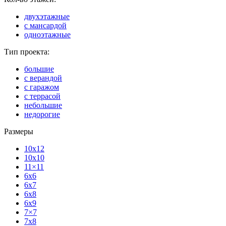
двухэтажные
с мансардой
одноэтажные
Тип проекта:
большие
с верандой
с гаражом
с террасой
небольшие
недорогие
Размеры
10x12
10x10
11×11
6x6
6x7
6x8
6x9
7×7
7x8