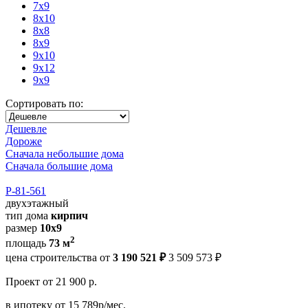
7x9
8x10
8x8
8x9
9x10
9x12
9x9
Сортировать по:
Дешевле
Дороже
Сначала небольшие дома
Сначала большие дома
Р-81-561
двухэтажный
тип дома
кирпич
размер
10х9
2
площадь
73 м
цена строительства от
3 190 521 ₽
3 509 573 ₽
Проект
от 21 900 р.
в ипотеку
от 15 789р/мес.