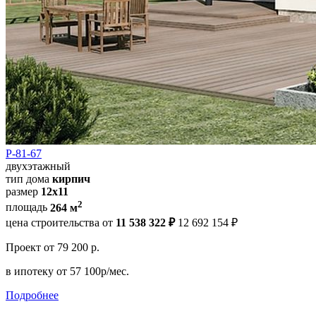
Р-81-67
двухэтажный
тип дома
кирпич
размер
12x11
2
площадь
264 м
цена строительства от
11 538 322 ₽
12 692 154 ₽
Проект
от 79 200 р.
в ипотеку
от 57 100р/мес.
Подробнее