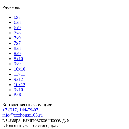
Размеры:
6x7
6x8
6x9
7x8
7x9
7x7
8x8
8x9
8x10
9x9
10x10
11×11
9x12
10x12
9x10
6×6
Контактная информация:
+7 (917) 144-79-07
info@ecohouse163.ru
г. Самара
,
Ракитовское шоссе, д. 9
г.Тольятти
,
ул.Толстого, д.27