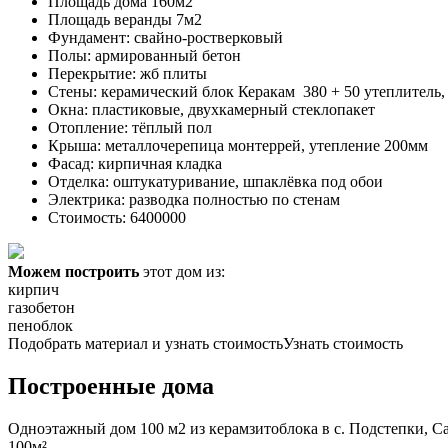
Площадь дома 160м2
Площадь веранды 7м2
Фундамент: свайно-ростверковый
Полы: армированный бетон
Перекрытие: жб плиты
Стены: керамический блок Керакам 380 + 50 утеплитель,
Окна: пластиковые, двухкамерный стеклопакет
Отопление: тёплый пол
Крыша: металлочерепица монтеррей, утепление 200мм
Фасад: кирпичная кладка
Отделка: оштукатуривание, шпаклёвка под обои
Электрика: разводка полностью по стенам
Стоимость: 6400000
Можем построить
этот дом из:
кирпич
газобетон
пеноблок
Подобрать материал и узнать стоимость
Узнать стоимость
Построенные дома
Одноэтажный дом 100 м2 из керамзитоблока в с. Подстепки, Са
100м²