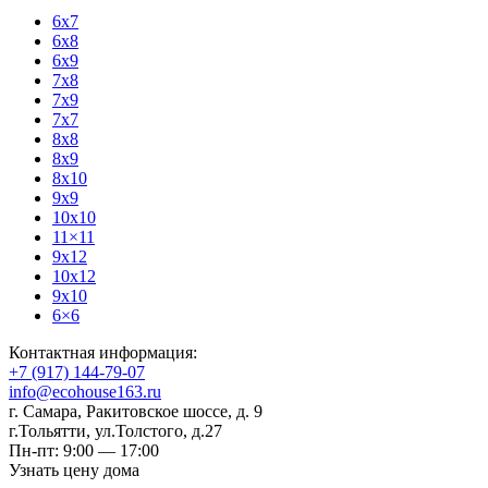
6x7
6x8
6x9
7x8
7x9
7x7
8x8
8x9
8x10
9x9
10x10
11×11
9x12
10x12
9x10
6×6
Контактная информация:
+7 (917) 144-79-07
info@ecohouse163.ru
г. Самара
,
Ракитовское шоссе, д. 9
г.Тольятти
,
ул.Толстого, д.27
Пн-пт: 9:00 — 17:00
Узнать цену дома