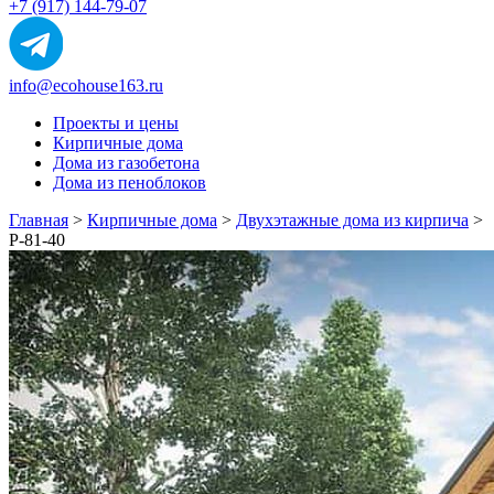
+7 (917) 144-79-07
info@ecohouse163.ru
Проекты и цены
Кирпичные дома
Дома из газобетона
Дома из пеноблоков
Главная
>
Кирпичные дома
>
Двухэтажные дома из кирпича
>
Р-81-40