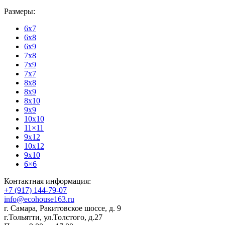
Размеры:
6x7
6x8
6x9
7x8
7x9
7x7
8x8
8x9
8x10
9x9
10x10
11×11
9x12
10x12
9x10
6×6
Контактная информация:
+7 (917) 144-79-07
info@ecohouse163.ru
г. Самара
,
Ракитовское шоссе, д. 9
г.Тольятти
,
ул.Толстого, д.27