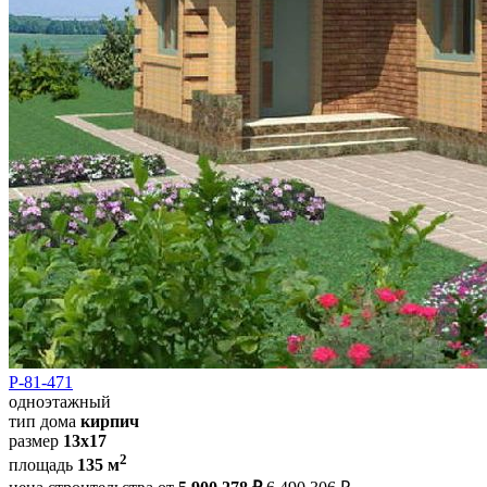
Р-81-471
одноэтажный
тип дома
кирпич
размер
13х17
2
площадь
135 м