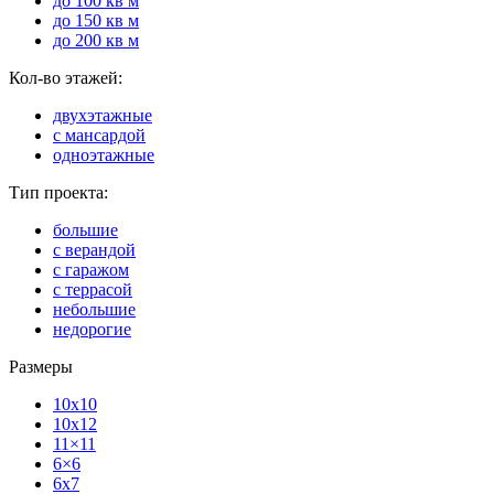
до 100 кв м
до 150 кв м
до 200 кв м
Кол-во этажей:
двухэтажные
с мансардой
одноэтажные
Тип проекта:
большие
с верандой
с гаражом
с террасой
небольшие
недорогие
Размеры
10x10
10x12
11×11
6×6
6x7