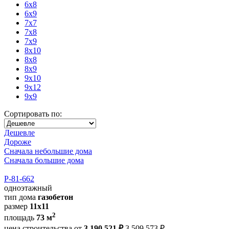
6x8
6x9
7x7
7x8
7x9
8x10
8x8
8x9
9x10
9x12
9x9
Сортировать по:
Дешевле
Дороже
Сначала небольшие дома
Сначала большие дома
Р-81-662
одноэтажный
тип дома
газобетон
размер
11x11
2
площадь
73 м
цена строительства от
3 190 521 ₽
3 509 573 ₽