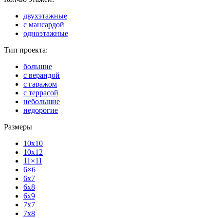
двухэтажные
с мансардой
одноэтажные
Тип проекта:
большие
с верандой
с гаражом
с террасой
небольшие
недорогие
Размеры
10x10
10x12
11×11
6×6
6x7
6x8
6x9
7x7
7x8