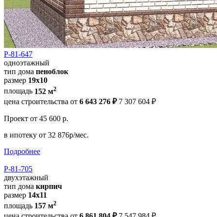
Р-81-647
одноэтажный
тип дома
пеноблок
размер
19x10
2
площадь
152 м
цена строительства от
6 643 276 ₽
7 307 604 ₽
Проект
от 45 600 р.
в ипотеку
от 32 876р/мес.
Подробнее
Р-81-705
двухэтажный
тип дома
кирпич
размер
14x11
2
площадь
157 м
цена строительства от
6 861 804 ₽
7 547 984 ₽