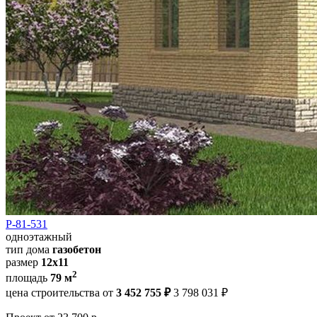
Р-81-531
одноэтажный
тип дома
газобетон
размер
12х11
2
площадь
79 м
цена строительства от
3 452 755 ₽
3 798 031 ₽