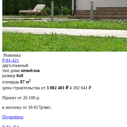
Новинка
Р-81-421
двухэтажный
тип дома
пеноблок
размер
6х8
2
площадь
87 м
цена строительства от
3 802 401 ₽
4 182 641 ₽
Проект
от 26 100 р.
в ипотеку
от 18 817р/мес.
Подробнее