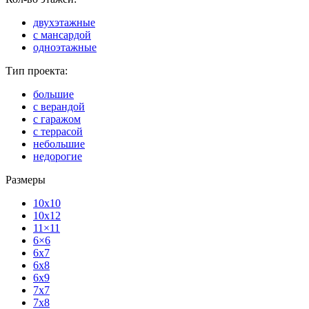
двухэтажные
с мансардой
одноэтажные
Тип проекта:
большие
с верандой
с гаражом
с террасой
небольшие
недорогие
Размеры
10x10
10x12
11×11
6×6
6x7
6x8
6x9
7x7
7x8