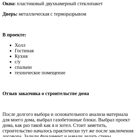
Окна:
пластиковый двухкамерный стеклопакет
Дверь:
металлическая с терморазрывом
В проекте:
Холл
Гостиная
Кухня
с/у
спальни
техническое помещение
Отзыв заказчика о строительстве дома
После долгого выбора и основательного анализа материала
для моего дома, выбрал газобетонные блоки. Выбрал проект
дома, как раз такой как я и хотел. Стоит заметить,
строительство началось практически тут же после заключения
договора. Залили фундамент и начали делать стены.