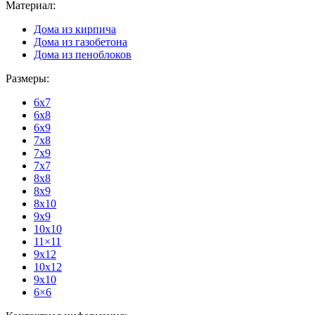
Материал:
Дома из кирпича
Дома из газобетона
Дома из пеноблоков
Размеры:
6x7
6x8
6x9
7x8
7x9
7x7
8x8
8x9
8x10
9x9
10x10
11×11
9x12
10x12
9x10
6×6