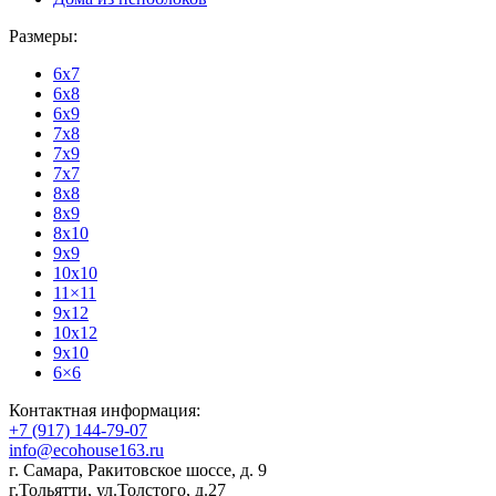
Размеры:
6x7
6x8
6x9
7x8
7x9
7x7
8x8
8x9
8x10
9x9
10x10
11×11
9x12
10x12
9x10
6×6
Контактная информация:
+7 (917) 144-79-07
info@ecohouse163.ru
г. Самара
,
Ракитовское шоссе, д. 9
г.Тольятти
,
ул.Толстого, д.27