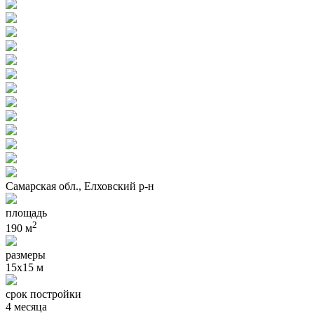
Самарская обл., Елховский р-н
площадь
2
190 м
размеры
15x15 м
срок постройки
4 месяца