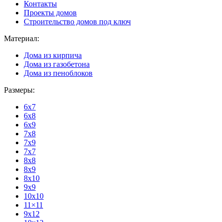
Контакты
Проекты домов
Строительство домов под ключ
Материал:
Дома из кирпича
Дома из газобетона
Дома из пеноблоков
Размеры:
6x7
6x8
6x9
7x8
7x9
7x7
8x8
8x9
8x10
9x9
10x10
11×11
9x12