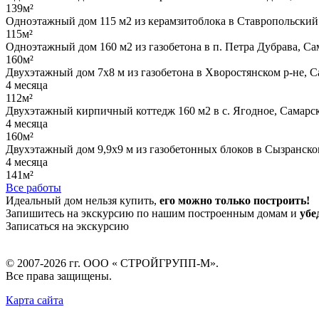
139м²
Одноэтажный дом 115 м2 из керамзитоблока в Ставропольский 
115м²
Одноэтажный дом 160 м2 из газобетона в п. Петра Дубрава, Са
160м²
Двухэтажный дом 7х8 м из газобетона в Хворостянском р-не, С
4 месяца
112м²
Двухэтажный кирпичный коттедж 160 м2 в с. Ягодное, Самарск
4 месяца
160м²
Двухэтажный дом 9,9х9 м из газобетонных блоков в Сызранском
4 месяца
141м²
Все работы
Идеальный дом нельзя купить,
его можно только построить!
Запишитесь на экскурсию по нашим построенным домам и
убе
Записаться на экскурсию
© 2007-2026 гг.
ООО « СТРОЙГРУПП-М»
.
Все права защищены.
Карта сайта