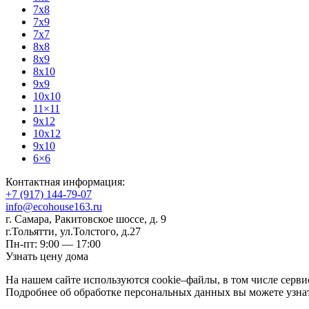
7x8
7x9
7x7
8x8
8x9
8x10
9x9
10x10
11×11
9x12
10x12
9x10
6×6
Контактная информация:
+7 (917) 144-79-07
info@ecohouse163.ru
г. Самара
,
Ракитовское шоссе, д. 9
г.Тольятти
,
ул.Толстого, д.27
Пн-пт: 9:00 — 17:00
Узнать цену дома
На нашем сайте используются cookie–файлы, в том числе серви
Подробнее об обработке персональных данных вы можете узна