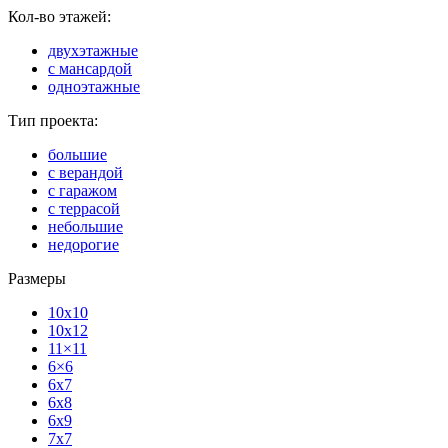
Кол-во этажей:
двухэтажные
с мансардой
одноэтажные
Тип проекта:
большие
с верандой
с гаражом
с террасой
небольшие
недорогие
Размеры
10x10
10x12
11×11
6×6
6x7
6x8
6x9
7x7