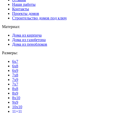
Наши работы
Контакты
Проекты домов
Строительство домов под ключ
Материал:
Дома из кирпича
Дома из газобетона
Дома из пеноблоков
Размеры:
6x7
6x8
6x9
7x8
7x9
7x7
8x8
8x9
8x10
9x9
10x10
11×11