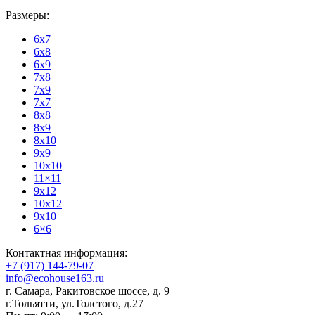
Размеры:
6x7
6x8
6x9
7x8
7x9
7x7
8x8
8x9
8x10
9x9
10x10
11×11
9x12
10x12
9x10
6×6
Контактная информация:
+7 (917) 144-79-07
info@ecohouse163.ru
г. Самара
,
Ракитовское шоссе, д. 9
г.Тольятти
,
ул.Толстого, д.27