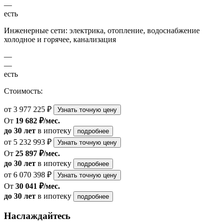
—
есть
Инженерные сети: электрика, отопление, водоснабжение
холодное и горячее, канализация
—
—
есть
Стоимость:
от 3 977 225 ₽
Узнать точную цену
От
19 682 ₽/мес.
до 30 лет
в ипотеку
подробнее
от 5 232 993 ₽
Узнать точную цену
От
25 897 ₽/мес.
до 30 лет
в ипотеку
подробнее
от 6 070 398 ₽
Узнать точную цену
От
30 041 ₽/мес.
до 30 лет
в ипотеку
подробнее
Наслаждайтесь