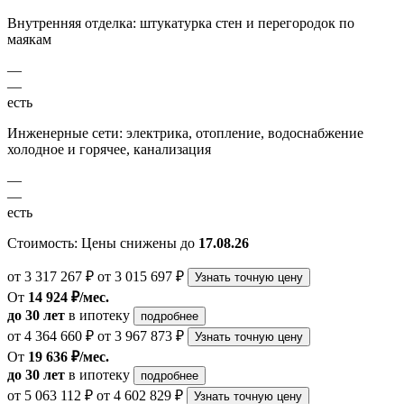
Внутренняя отделка: штукатурка стен и перегородок по
маякам
—
—
есть
Инженерные сети: электрика, отопление, водоснабжение
холодное и горячее, канализация
—
—
есть
Стоимость:
Цены снижены до
17.08.26
от 3 317 267 ₽
от 3 015 697 ₽
Узнать точную цену
От
14 924 ₽/мес.
до 30 лет
в ипотеку
подробнее
от 4 364 660 ₽
от 3 967 873 ₽
Узнать точную цену
От
19 636 ₽/мес.
до 30 лет
в ипотеку
подробнее
от 5 063 112 ₽
от 4 602 829 ₽
Узнать точную цену