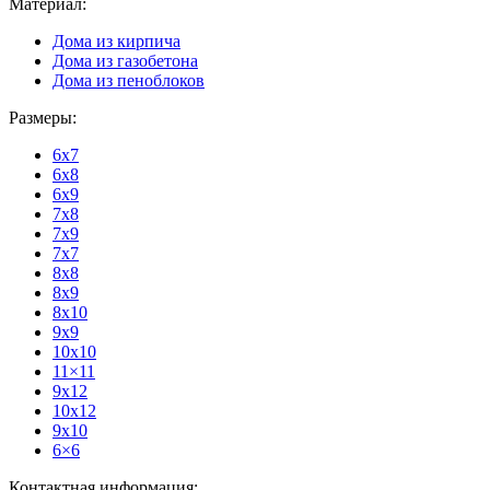
Материал:
Дома из кирпича
Дома из газобетона
Дома из пеноблоков
Размеры:
6x7
6x8
6x9
7x8
7x9
7x7
8x8
8x9
8x10
9x9
10x10
11×11
9x12
10x12
9x10
6×6
Контактная информация: