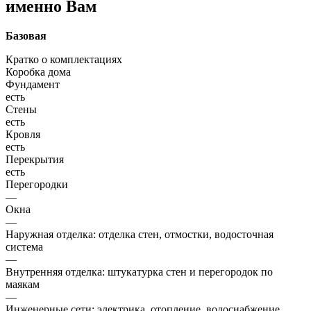
именно Вам
Базовая
Кратко о комплектациях
Коробка дома
Фундамент
есть
Стены
есть
Кровля
есть
Перекрытия
есть
Перегородки
—
Окна
—
Наружная отделка: отделка стен, отмостки, водосточная
система
—
Внутренняя отделка: штукатурка стен и перегородок по
маякам
—
Инженерные сети: электрика, отопление, водоснабжение