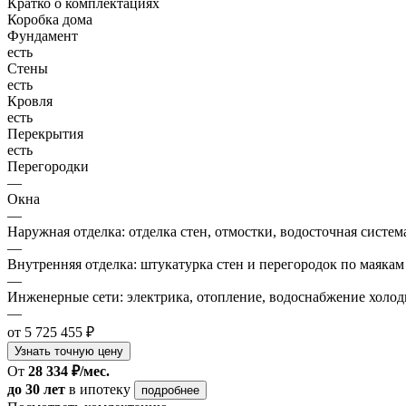
Кратко о комплектациях
Коробка дома
Фундамент
есть
Стены
есть
Кровля
есть
Перекрытия
есть
Перегородки
—
Окна
—
Наружная отделка: отделка стен, отмостки, водосточная систем
—
Внутренняя отделка: штукатурка стен и перегородок по маякам
—
Инженерные сети: электрика, отопление, водоснабжение холодн
—
от 5 725 455 ₽
Узнать точную цену
От
28 334 ₽/мес.
до 30 лет
в ипотеку
подробнее