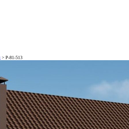
й
>
Р-81-513