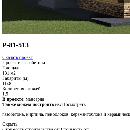
Р-81-513
Скачать проект
Проект из газобетона
Площадь
131 м2
Габариты (м)
11х8
Количество этажей
1,5
В проекте:
мансарда
Также можем построить из:
Посмотреть
газобетона, кирпича, пеноблоков, керамзитоблока и керамическ
Скрыть
Стоимость строительства от:
Стоимость от: