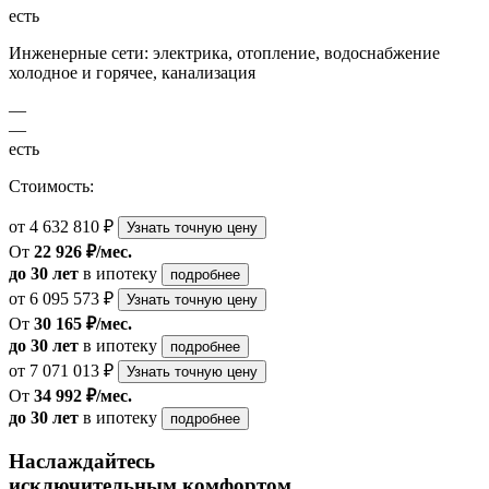
есть
Инженерные сети: электрика, отопление, водоснабжение
холодное и горячее, канализация
—
—
есть
Стоимость:
от 4 632 810 ₽
Узнать точную цену
От
22 926 ₽/мес.
до 30 лет
в ипотеку
подробнее
от 6 095 573 ₽
Узнать точную цену
От
30 165 ₽/мес.
до 30 лет
в ипотеку
подробнее
от 7 071 013 ₽
Узнать точную цену
От
34 992 ₽/мес.
до 30 лет
в ипотеку
подробнее
Наслаждайтесь
исключительным комфортом