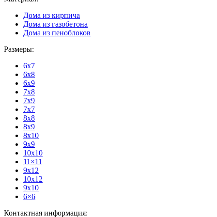
Дома из кирпича
Дома из газобетона
Дома из пеноблоков
Размеры:
6x7
6x8
6x9
7x8
7x9
7x7
8x8
8x9
8x10
9x9
10x10
11×11
9x12
10x12
9x10
6×6
Контактная информация: