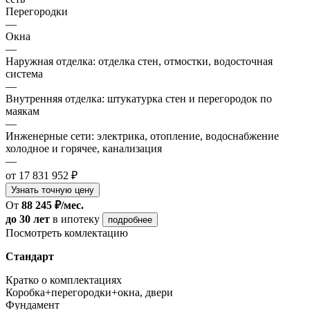
Перегородки
—
Окна
—
Наружная отделка: отделка стен, отмостки, водосточная
система
—
Внутренняя отделка: штукатурка стен и перегородок по
маякам
—
Инженерные сети: электрика, отопление, водоснабжение
холодное и горячее, канализация
—
от 17 831 952 ₽
Узнать точную цену
От
88 245 ₽/мес.
до 30 лет
в ипотеку
подробнее
Посмотреть комлектацию
Стандарт
Кратко о комплектациях
Коробка+перегородки+окна, двери
Фундамент