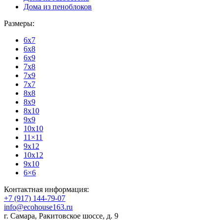
Дома из пеноблоков
Размеры:
6x7
6x8
6x9
7x8
7x9
7x7
8x8
8x9
8x10
9x9
10x10
11×11
9x12
10x12
9x10
6×6
Контактная информация:
+7 (917) 144-79-07
info@ecohouse163.ru
г. Самара
,
Ракитовское шоссе, д. 9