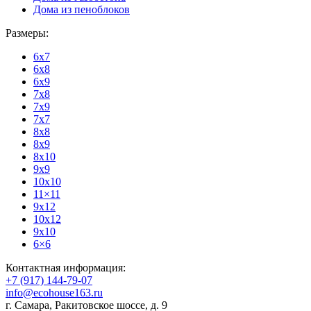
Дома из пеноблоков
Размеры:
6x7
6x8
6x9
7x8
7x9
7x7
8x8
8x9
8x10
9x9
10x10
11×11
9x12
10x12
9x10
6×6
Контактная информация:
+7 (917) 144-79-07
info@ecohouse163.ru
г. Самара
,
Ракитовское шоссе, д. 9