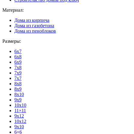
Материал:
Дома из кирпича
Дома из газобетона
Дома из пеноблоков
Размеры:
6x7
6x8
6x9
7x8
7x9
7x7
8x8
8x9
8x10
9x9
10x10
11×11
9x12
10x12
9x10
6×6