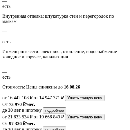
—
есть
Внутренняя отделка: штукатурка стен и перегородок по
маякам
—
—
есть
Инженерные сети: электрика, отопление, водоснабжение
холодное и горячее, канализация
—
—
есть
Стоимость:
Цены снижены до
16.08.26
от 16 442 108 ₽
от 14 947 371 ₽
Узнать точную цену
От
73 970 ₽/мес.
до 30 лет
в ипотеку
подробнее
от 21 633 534 ₽
от 19 666 849 ₽
Узнать точную цену
От
97 326 ₽/мес.
до 30 лет
в ипотеку
подробнее